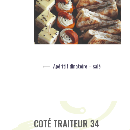
Post
⟵
Apéritif dînatoire – salé
navigation
COTÉ TRAITEUR 34