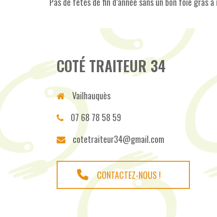
Pas de fêtes de fin d’année sans un bon foie gras à 
COTÉ TRAITEUR 34
Vailhauquès
07 68 78 58 59
cotetraiteur34@gmail.com
CONTACTEZ-NOUS !